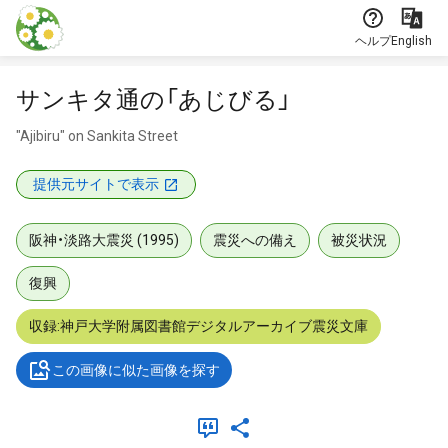
本文に飛ぶ
ヘルプ
English
サンキタ通の「あじびる」
"Ajibiru" on Sankita Street
提供元サイトで表示
阪神・淡路大震災 (1995)
震災への備え
被災状況
復興
収録:神戸大学附属図書館デジタルアーカイブ震災文庫
この画像に似た画像を探す