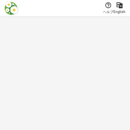
本文に飛ぶ
ヘルプ
English