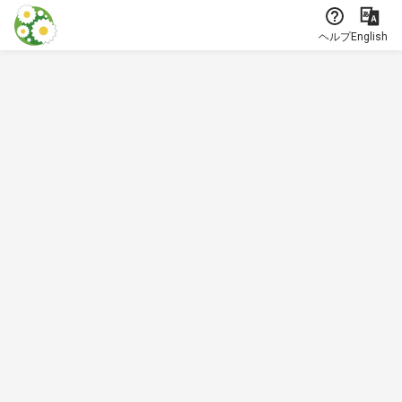
本文に飛ぶ
ヘルプ
English