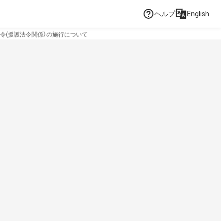
ヘルプ
English
令(援護法令関係）の施行について