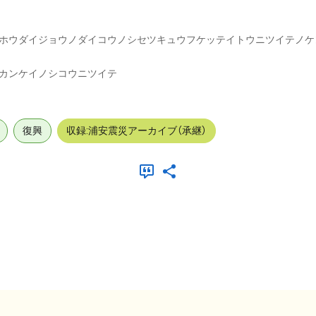
ホウダイジョウノダイコウノシセツキュウフケッテイトウニツイテノケ
カンケイノシコウニツイテ
復興
収録:浦安震災アーカイブ（承継）