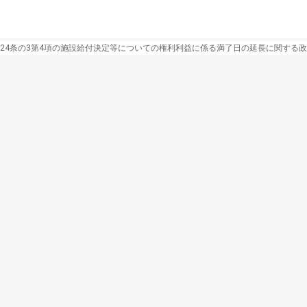
24条の3第4項の施設給付決定等についての権利利益に係る満了日の延長に関する政