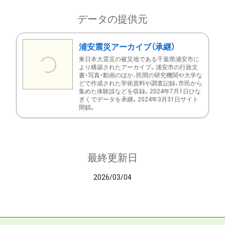
データの提供元
浦安震災アーカイブ（承継）
東日本大震災の被災地である千葉県浦安市に
より構築されたアーカイブ。浦安市の行政文
書・写真・動画のほか、民間の研究機関や大学な
どで作成された学術資料や調査記録、市民から
集めた体験談などを収録。2024年7月1日ひな
ぎくでデータを承継。2024年3月31日サイト
閉鎖。
最終更新日
2026/03/04