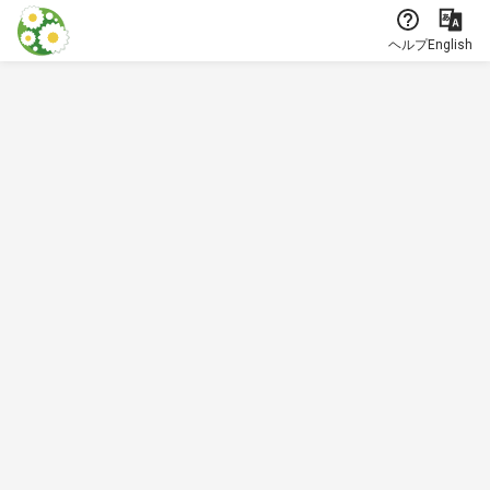
本文に飛ぶ
ヘルプ
English