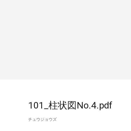
101_柱状図No.4.pdf
チュウジョウズ