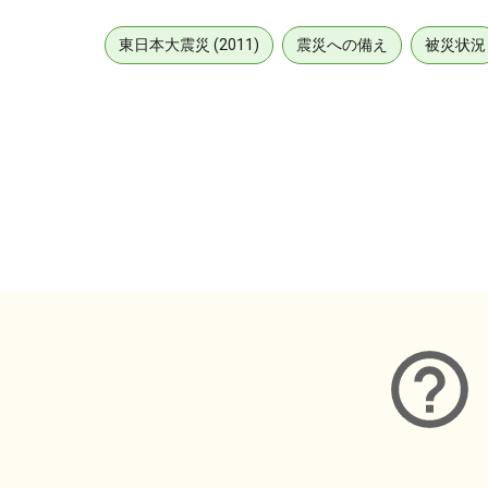
東日本大震災 (2011)
震災への備え
被災状況
メタデータ