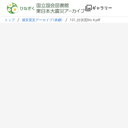
本文に飛ぶ
ギャラリー
トップ
浦安震災アーカイブ（承継）
101_柱状図No.4.pdf