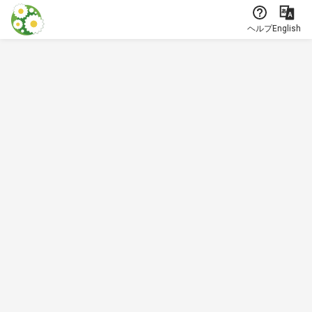
本文に飛ぶ
ヘルプ
English