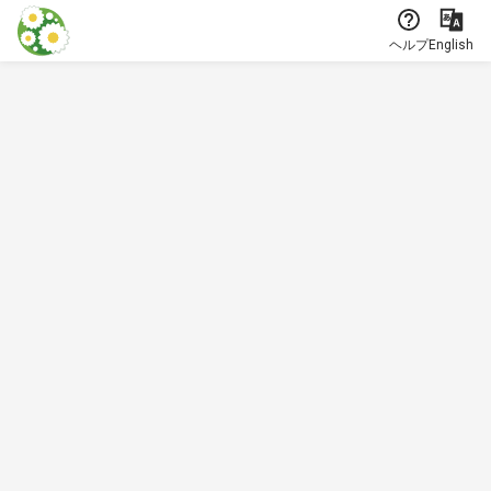
本文に飛ぶ
ヘルプ
English