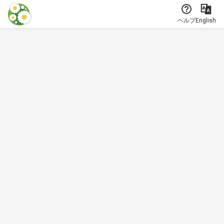
本文に飛ぶ
ヘルプ
English