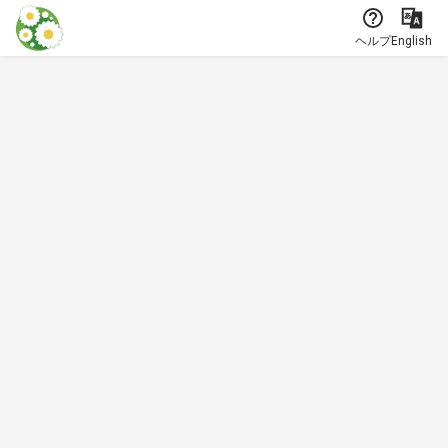
本文に飛ぶ
ヘルプ
English