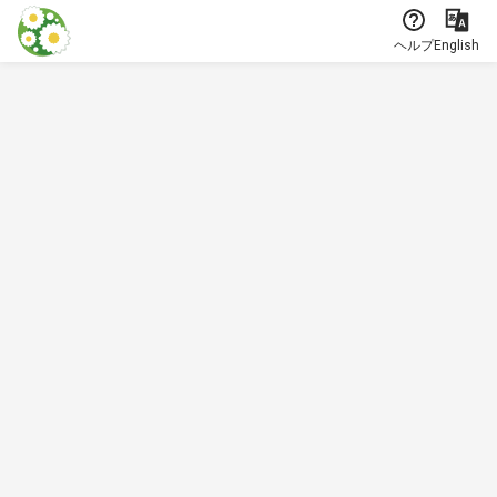
本文に飛ぶ
ヘルプ
English