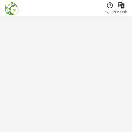
本文に飛ぶ
ヘルプ
English