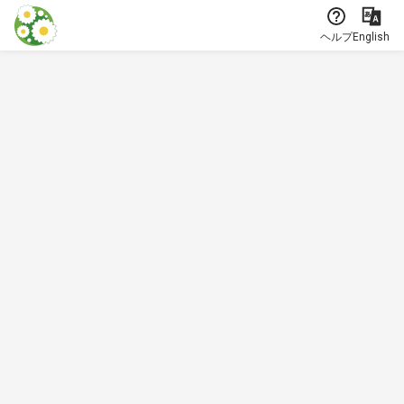
本文に飛ぶ
ヘルプ
English