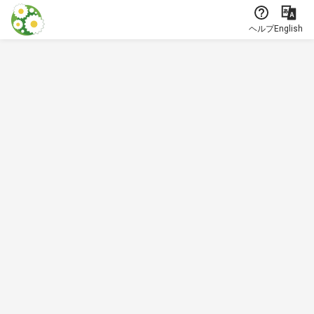
本文に飛ぶ
ヘルプ
English