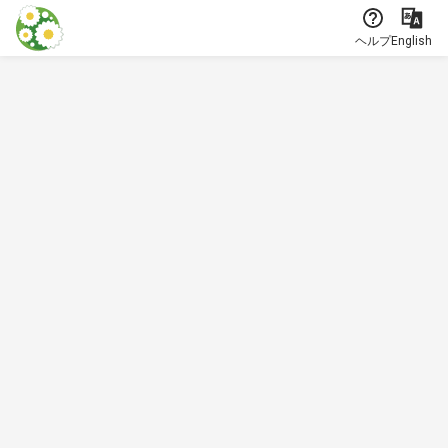
本文に飛ぶ
ヘルプ
English