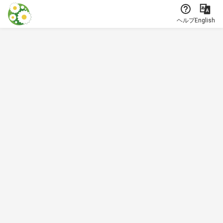
本文に飛ぶ
ヘルプ
English