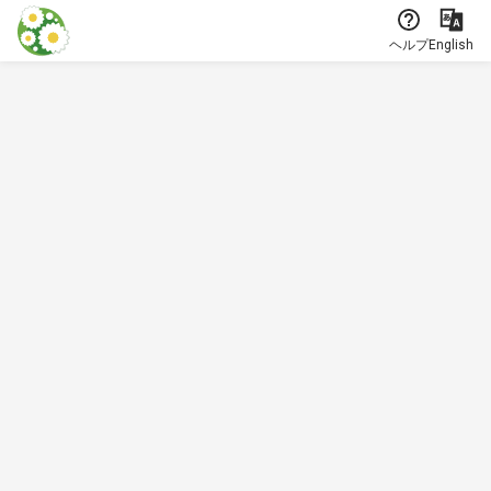
本文に飛ぶ
ヘルプ
English