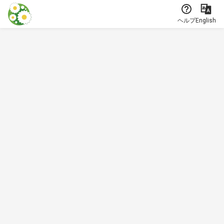
本文に飛ぶ
ヘルプ
English