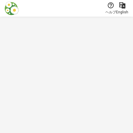
本文に飛ぶ
ヘルプ
English