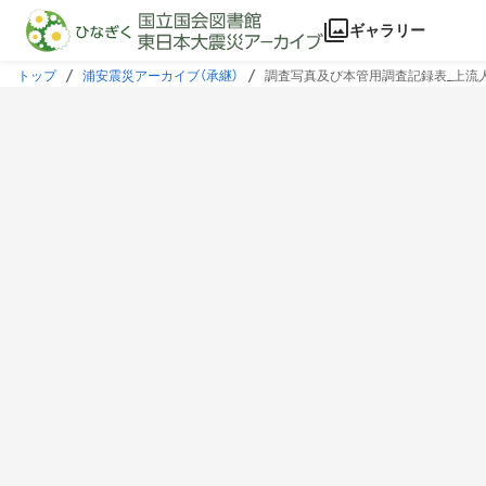
本文に飛ぶ
ギャラリー
トップ
浦安震災アーカイブ（承継）
調査写真及び本管用調査記録表_上流人孔