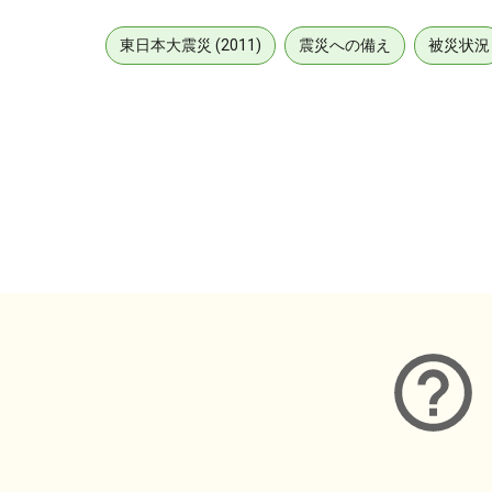
東日本大震災 (2011)
震災への備え
被災状況
メタデータ