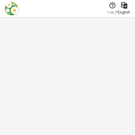
本文に飛ぶ
ヘルプ
English