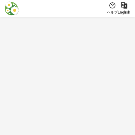
本文に飛ぶ
ヘルプ
English