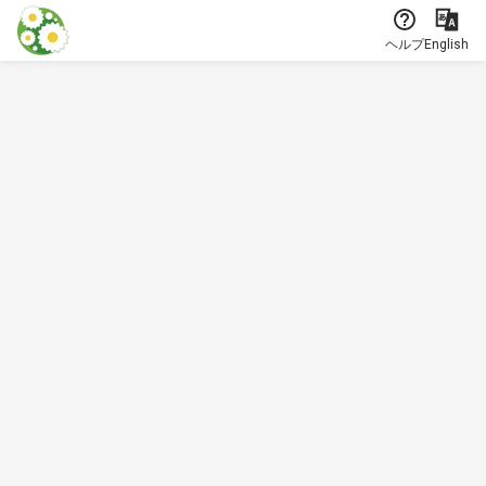
本文に飛ぶ
ヘルプ
English