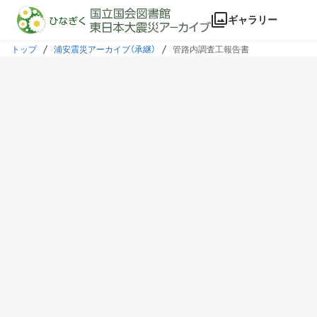
本文に飛ぶ
ギャラリー
トップ
浦安震災アーカイブ（承継）
管路内調査工報告書