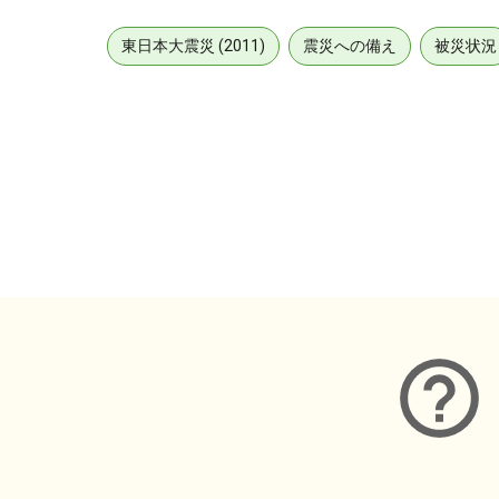
東日本大震災 (2011)
震災への備え
被災状況
メタデータ