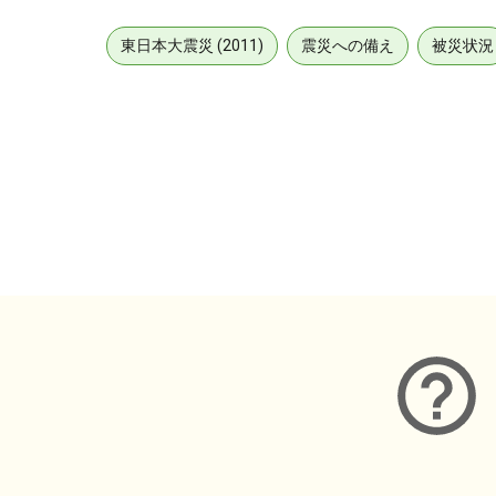
東日本大震災 (2011)
震災への備え
被災状況
メタデータ