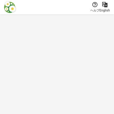
本文に飛ぶ
ヘルプ
English