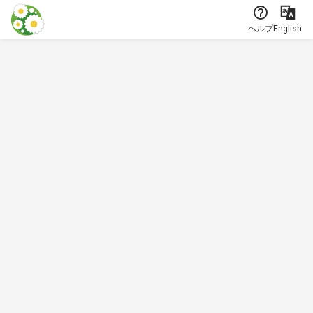
本文に飛ぶ
ヘルプ
English