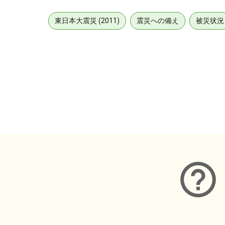
東日本大震災 (2011)
震災への備え
被災状況
メタデータ