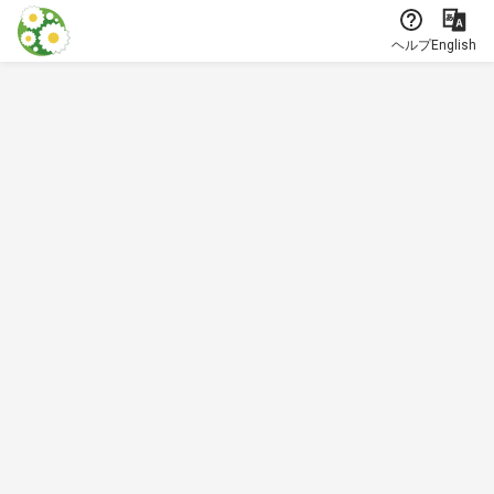
本文に飛ぶ
ヘルプ
English