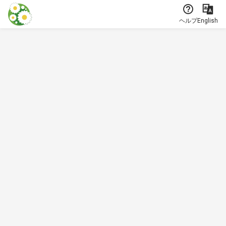
本文に飛ぶ
ヘルプ
English