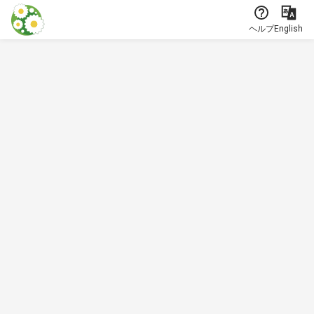
本文に飛ぶ
ヘルプ
English