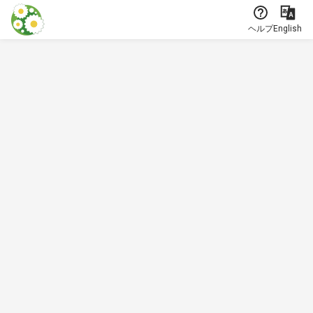
本文に飛ぶ
ヘルプ
English