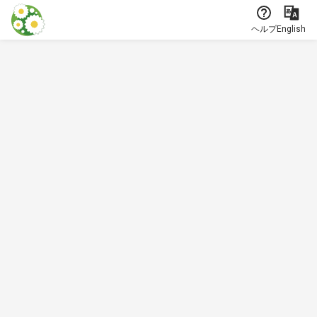
本文に飛ぶ
ヘルプ
English