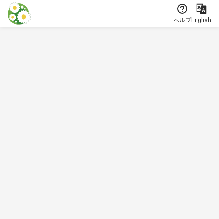
本文に飛ぶ
ヘルプ
English