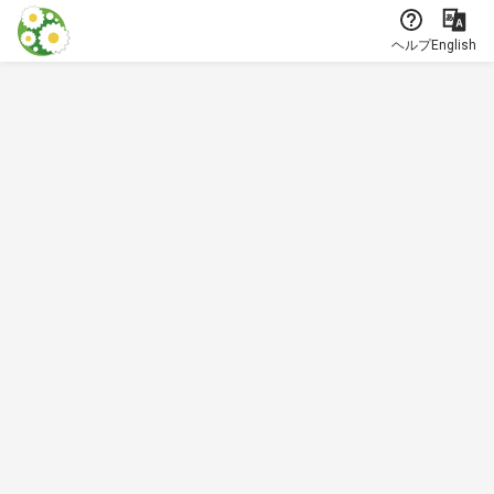
本文に飛ぶ
ヘルプ
English