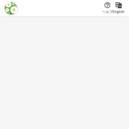
本文に飛ぶ
ヘルプ
English