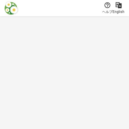
本文に飛ぶ
ヘルプ
English