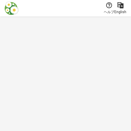
本文に飛ぶ
ヘルプ
English