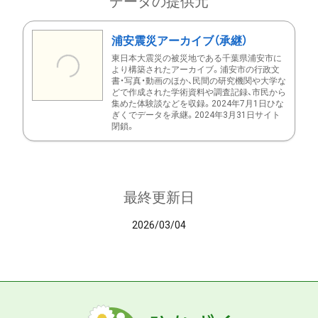
データの提供元
浦安震災アーカイブ（承継）
東日本大震災の被災地である千葉県浦安市に
より構築されたアーカイブ。浦安市の行政文
書・写真・動画のほか、民間の研究機関や大学な
どで作成された学術資料や調査記録、市民から
集めた体験談などを収録。2024年7月1日ひな
ぎくでデータを承継。2024年3月31日サイト
閉鎖。
最終更新日
2026/03/04