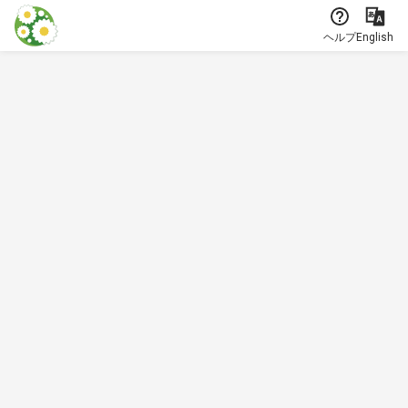
本文に飛ぶ
ヘルプ
English