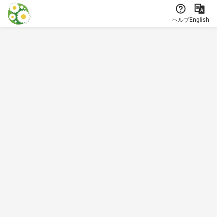
本文に飛ぶ
ヘルプ
English