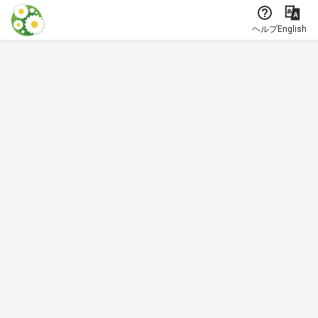
本文に飛ぶ
ヘルプ
English