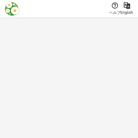
本文に飛ぶ
ヘルプ
English