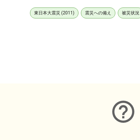
東日本大震災 (2011)
震災への備え
被災状況
メタデータ