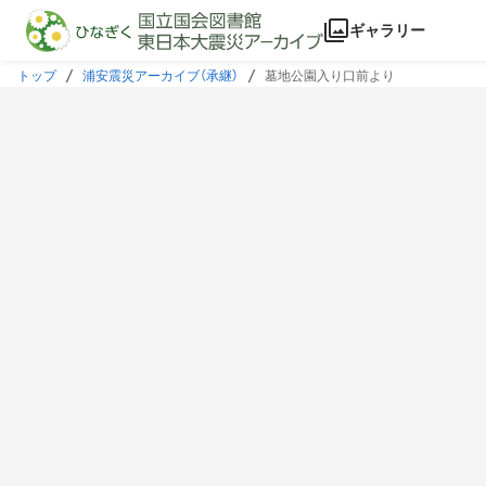
本文に飛ぶ
ギャラリー
トップ
浦安震災アーカイブ（承継）
墓地公園入り口前より