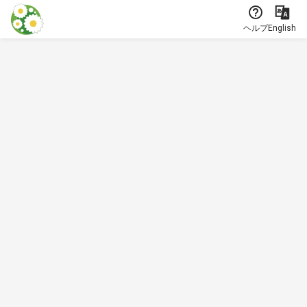
本文に飛ぶ
ヘルプ
English