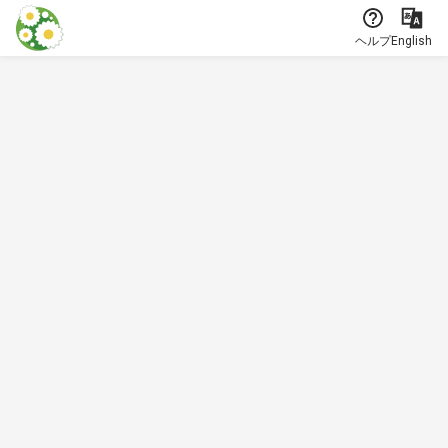
本文に飛ぶ
ヘルプ
English