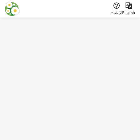
本文に飛ぶ
ヘルプ
English