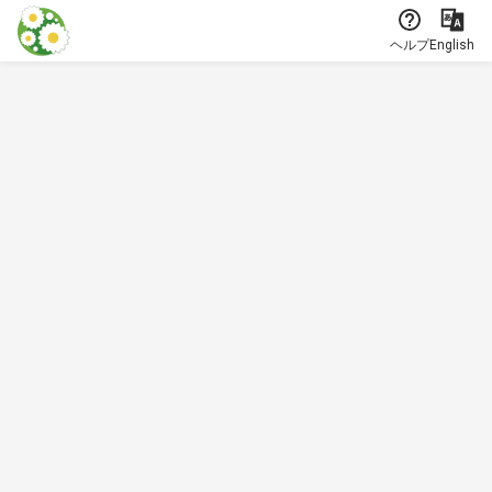
本文に飛ぶ
ヘルプ
English