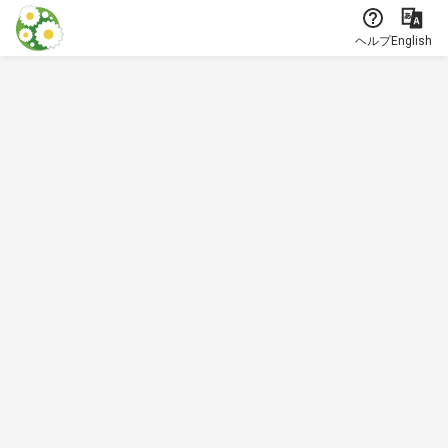
本文に飛ぶ
ヘルプ
English