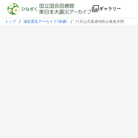
本文に飛ぶ
ギャラリー
トップ
浦安震災アーカイブ（承継）
11月は児童虐待防止推進月間