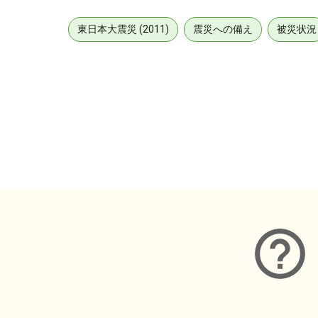
東日本大震災 (2011)
震災への備え
被災状況
メタデータ