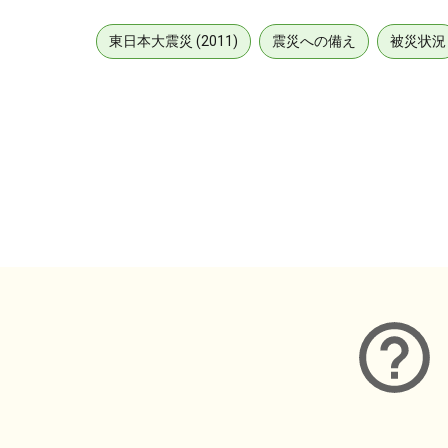
東日本大震災 (2011)
震災への備え
被災状況
メタデータ